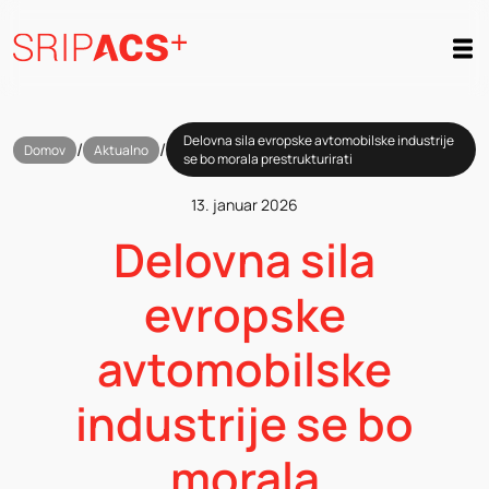
Preskoči
na
vsebino
Delovna sila evropske avtomobilske industrije
/
/
Domov
Aktualno
se bo morala prestrukturirati
13. januar 2026
Delovna sila
evropske
avtomobilske
industrije se bo
morala