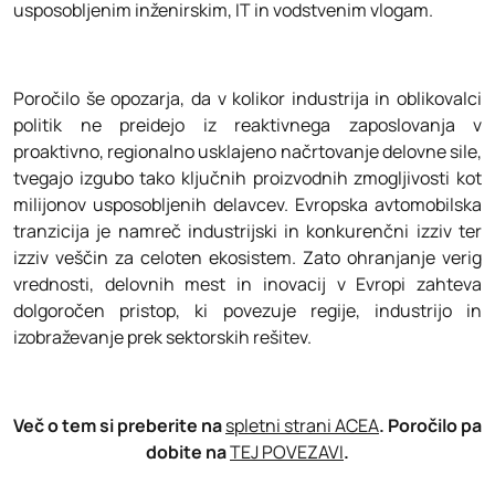
usposobljenim inženirskim, IT in vodstvenim vlogam.
Poročilo še opozarja, da v kolikor industrija in oblikovalci
politik ne preidejo iz reaktivnega zaposlovanja v
proaktivno, regionalno usklajeno načrtovanje delovne sile,
tvegajo izgubo tako ključnih proizvodnih zmogljivosti kot
milijonov usposobljenih delavcev. Evropska avtomobilska
tranzicija je namreč industrijski in konkurenčni izziv ter
izziv veščin za celoten ekosistem. Zato ohranjanje verig
vrednosti, delovnih mest in inovacij v Evropi zahteva
dolgoročen pristop, ki povezuje regije, industrijo in
izobraževanje prek sektorskih rešitev.
Več o tem si preberite na
spletni strani ACEA
. Poročilo pa
dobite na
TEJ POVEZAVI
.