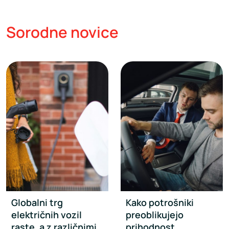
Sorodne novice
Globalni trg
Kako potrošniki
električnih vozil
preoblikujejo
raste, a z različnimi
prihodnost