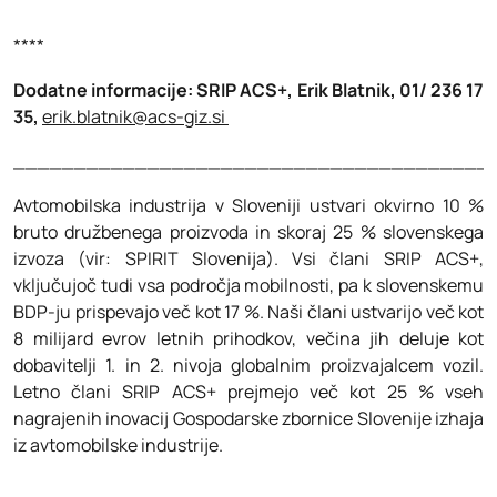
****
Dodatne informacije: SRIP ACS+, Erik Blatnik, 01/ 236 17
35,
erik.blatnik@acs-giz.si
_______________________________________
Avtomobilska industrija v Sloveniji ustvari okvirno 10 %
bruto družbenega proizvoda in skoraj 25 % slovenskega
izvoza (vir: SPIRIT Slovenija). Vsi člani SRIP ACS+,
vključujoč tudi vsa področja mobilnosti, pa k slovenskemu
BDP-ju prispevajo več kot 17 %. Naši člani ustvarijo več kot
8 milijard evrov letnih prihodkov, večina jih deluje kot
dobavitelji 1. in 2. nivoja globalnim proizvajalcem vozil.
Letno člani SRIP ACS+ prejmejo več kot 25 % vseh
nagrajenih inovacij Gospodarske zbornice Slovenije izhaja
iz avtomobilske industrije.