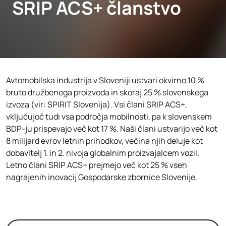
SRIP ACS+ članstvo
Avtomobilska industrija v Sloveniji ustvari okvirno 10 %
bruto družbenega proizvoda in skoraj 25 % slovenskega
izvoza (vir: SPIRIT Slovenija). Vsi člani SRIP ACS+,
vključujoč tudi vsa področja mobilnosti, pa k slovenskem
BDP-ju prispevajo več kot 17 %. Naši člani ustvarijo več kot
8 milijard evrov letnih prihodkov, večina njih deluje kot
dobavitelj 1. in 2. nivoja globalnim proizvajalcem vozil.
Letno člani SRIP ACS+ prejmejo več kot 25 % vseh
nagrajenih inovacij Gospodarske zbornice Slovenije.