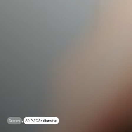
/
Domov
SRIP ACS+ članstvo