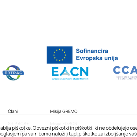
Člani
Misija GREMO
SRIP ACS+
Misija EDISON
ablja piškotke. Obvezni piškotki in piškotki, ki ne obdelujejo o
članstvo
oglasjem pa vam bomo naložili tudi piškotke za izboljšanje va
Projekti pisarne