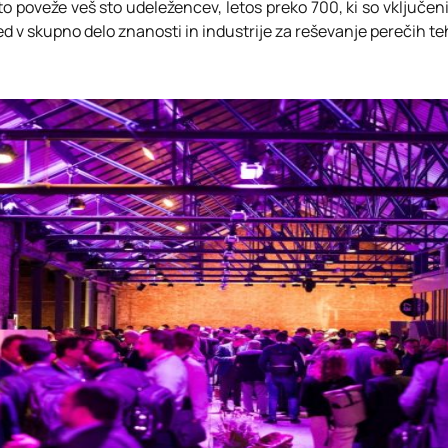
eto poveže veš sto udeležencev, letos preko 700, ki so vključe
d v skupno delo znanosti in industrije za reševanje perečih te