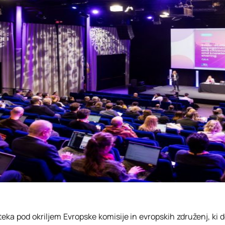
a pod okriljem Evropske komisije in evropskih združenj, ki d