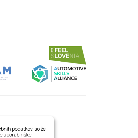
sebnih podatkov, so že
še uporabniške