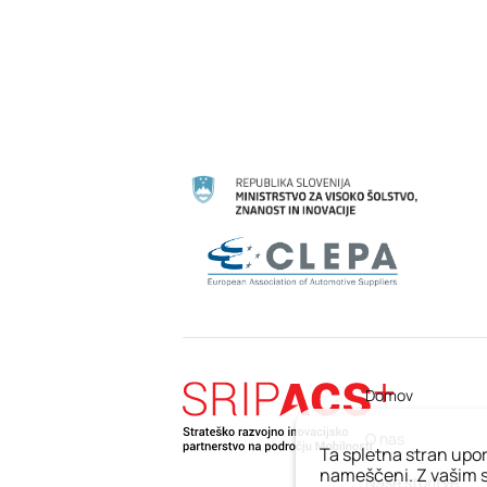
Domov
O nas
Ta spletna stran upor
nameščeni. Z vašim s
Naše storitve