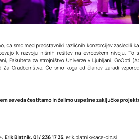
 da smo med predstavniki različnih konzorcijev zasledili kar
ajo k razvoju nišnih rešitev na evropskem nivoju. To so
ni, Fakulteta za strojništvo Univerze v Ljubljani, GoOpti (Ab
 Za Gradbeništvo. Če smo koga od članov zaradi vzporedni
em seveda čestitamo in želimo uspešne zaključke projekt
 Erik Blatnik, 01/ 236 17 35,
erik.blatnik@acs-giz.si