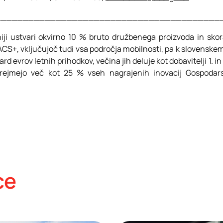
_________________________________________
niji ustvari okvirno 10 % bruto družbenega proizvoda in skor
 ACS+, vključujoč tudi vsa področja mobilnosti, pa k slovenske
jard evrov letnih prihodkov, večina jih deluje kot dobavitelji 1. 
rejmejo več kot 25 % vseh nagrajenih inovacij Gospodarsk
ce