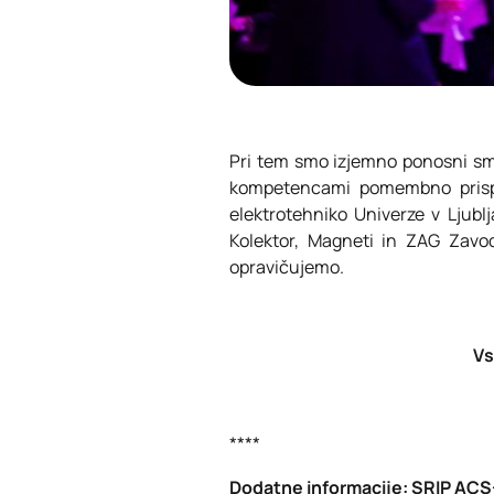
Pri tem smo izjemno ponosni smo,
kompetencami pomembno prispev
elektrotehniko Univerze v Ljublja
Kolektor, Magneti in ZAG Zavod
opravičujemo.
Vs
****
Dodatne informacije: SRIP ACS+,