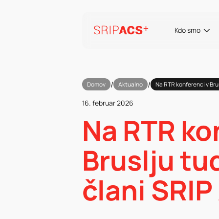
Preskoči
na
vsebino
Kdo smo
/
/
Domov
Aktualno
Na RTR konferenci v Brus
16. februar 2026
Na RTR ko
Bruslju tud
člani SRI