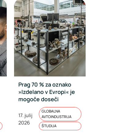
Prag 70 % za oznako
»Izdelano v Evropi« je
mogoče doseči
GLOBALNA
17. julij
AVTOINDUSTRIJA
2026
ŠTUDIJA