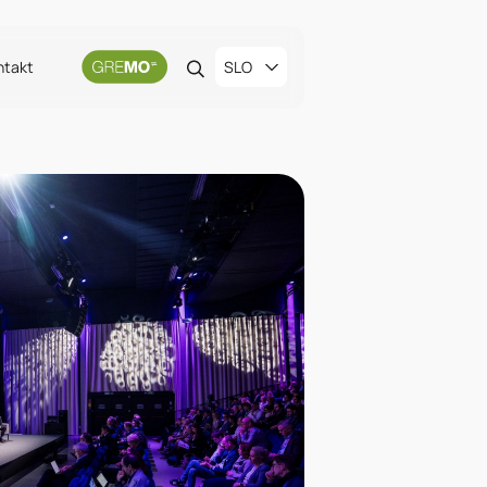
ntakt
SLO