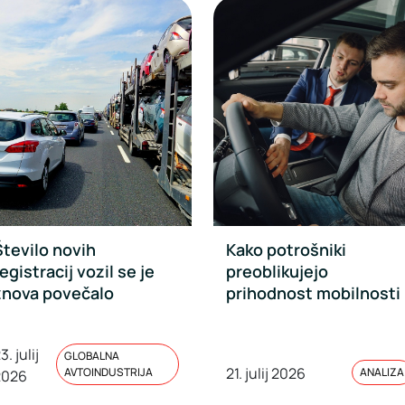
Število novih
Kako potrošniki
egistracij vozil se je
preoblikujejo
znova povečalo
prihodnost mobilnosti
3. julij
GLOBALNA
21. julij 2026
AVTOINDUSTRIJA
ANALIZA
2026