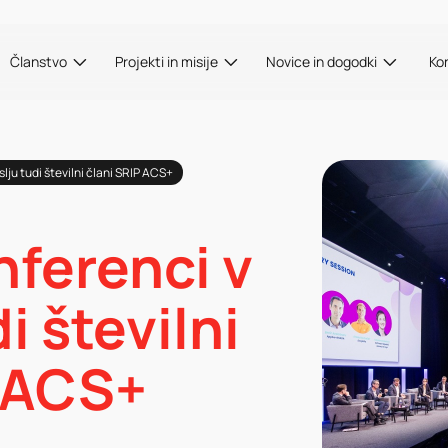
Članstvo
Projekti in misije
Novice in dogodki
Ko
lju tudi številni člani SRIP ACS+
nferenci v
i številni
P ACS+