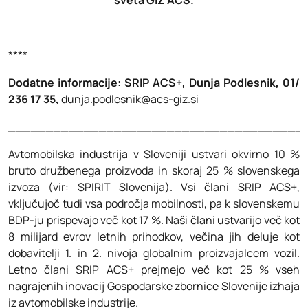
sveta GIZ ACS.
****
Dodatne informacije: SRIP ACS+, Dunja Podlesnik, 01/
236 17 35,
dunja.podlesnik@acs-giz.si
_______________________________________
Avtomobilska industrija v Sloveniji ustvari okvirno 10 %
bruto družbenega proizvoda in skoraj 25 % slovenskega
izvoza (vir: SPIRIT Slovenija). Vsi člani SRIP ACS+,
vključujoč tudi vsa področja mobilnosti, pa k slovenskemu
BDP-ju prispevajo več kot 17 %. Naši člani ustvarijo več kot
8 milijard evrov letnih prihodkov, večina jih deluje kot
dobavitelji 1. in 2. nivoja globalnim proizvajalcem vozil.
Letno člani SRIP ACS+ prejmejo več kot 25 % vseh
nagrajenih inovacij Gospodarske zbornice Slovenije izhaja
iz avtomobilske industrije.