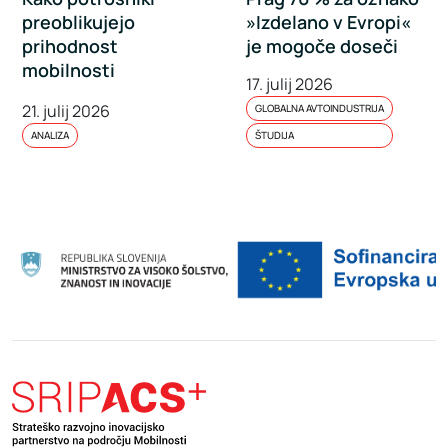
preoblikujejo
»Izdelano v Evropi«
prihodnost
je mogoče doseči
mobilnosti
17. julij 2026
21. julij 2026
GLOBALNA AVTOINDUSTRIJA
ANALIZA
ŠTUDIJA