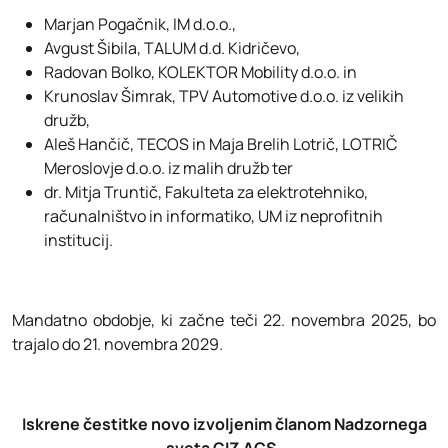
Marjan Pogačnik, IM d.o.o.,
Avgust Šibila, TALUM d.d. Kidričevo,
Radovan Bolko, KOLEKTOR Mobility d.o.o. in
Krunoslav Šimrak, TPV Automotive d.o.o. iz velikih
družb,
Aleš Hančič, TECOS in Maja Brelih Lotrič, LOTRIČ
Meroslovje d.o.o. iz malih družb ter
dr. Mitja Truntič, Fakulteta za elektrotehniko,
računalništvo in informatiko, UM iz neprofitnih
institucij.
Mandatno obdobje, ki začne teči 22. novembra 2025, bo
trajalo do 21. novembra 2029.
Iskrene čestitke novo izvoljenim članom Nadzornega