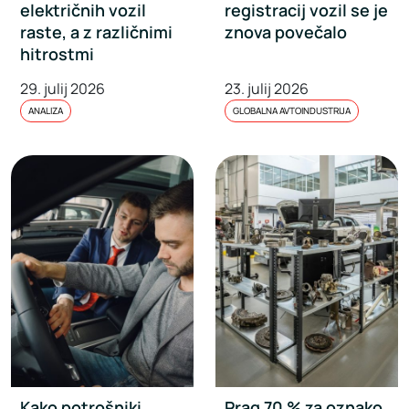
električnih vozil
registracij vozil se je
raste, a z različnimi
znova povečalo
hitrostmi
29. julij 2026
23. julij 2026
ANALIZA
GLOBALNA AVTOINDUSTRIJA
Kako potrošniki
Prag 70 % za oznako