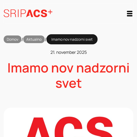
Preskoči
na
vsebino
/
/
Domov
Aktualno
Imamo nov nadzorni svet
21. november 2025
Imamo nov nadzorni
svet