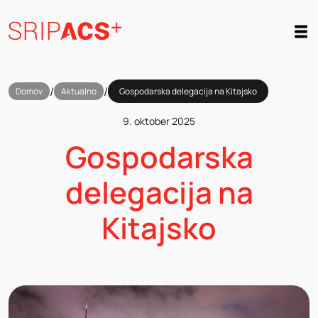
Preskoči
na
vsebino
/
/
Domov
Aktualno
Gospodarska delegacija na Kitajsko
9. oktober 2025
Gospodarska
delegacija na
Kitajsko