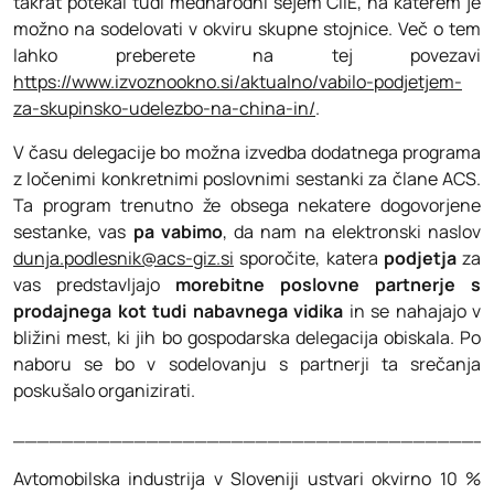
takrat potekal tudi mednarodni sejem CIIE, na katerem je
možno na sodelovati v okviru skupne stojnice. Več o tem
lahko preberete na tej povezavi
https://www.izvoznookno.si/aktualno/vabilo-podjetjem-
za-skupinsko-udelezbo-na-china-in/
.
V času delegacije bo možna izvedba dodatnega programa
z ločenimi konkretnimi poslovnimi sestanki za člane ACS.
Ta program trenutno že obsega nekatere dogovorjene
sestanke, vas
pa vabimo
, da nam na elektronski naslov
dunja.podlesnik@acs-giz.si
sporočite, katera
podjetja
za
vas predstavljajo
morebitne poslovne partnerje s
prodajnega kot tudi nabavnega vidika
in se nahajajo v
bližini mest, ki jih bo gospodarska delegacija obiskala. Po
naboru se bo v sodelovanju s partnerji ta srečanja
poskušalo organizirati.
_______________________________________
Avtomobilska industrija v Sloveniji ustvari okvirno 10 %