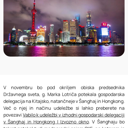
V novembru bo pod okriljem obiska predsednika
Državnega sveta, g. Marka Lotriča potekala gospodarska
delegacija na Kitajsko, natančneje v Šanghaj in Hongkong.
Več o njej in načinu udeležbe si lahko preberete na
povezavi
Vabilo k udeležbi v izhodni gospodarski delegaciji
v Šanghaj in Hongkong | Izvozno okno
. V Šanghaju bo