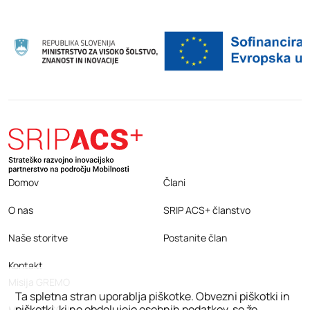
Domov
Člani
O nas
SRIP ACS+ članstvo
Naše storitve
Postanite član
Kontakt
Misija GREMO
Ta spletna stran uporablja piškotke. Obvezni piškotki in
piškotki, ki ne obdelujejo osebnih podatkov, so že
Misija EDISON