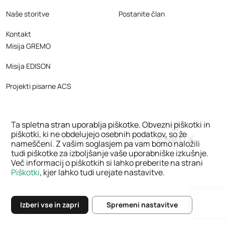
Naše storitve
Postanite član
Kontakt
Misija GREMO
Misija EDISON
Projekti pisarne ACS
Ta spletna stran uporablja piškotke. Obvezni piškotki in
I
© 2026 GIZ ACS, Slovenski avtomobilski grozd
piškotki, ki ne obdelujejo osebnih podatkov, so že
Pravno obvestilo
Pravilnik o zasebnosti
Piškotki
nameščeni. Z vašim soglasjem pa vam bomo naložili
tudi piškotke za izboljšanje vaše uporabniške izkušnje.
Več informacij o piškotkih si lahko preberite na strani
Piškotki
, kjer lahko tudi urejate nastavitve.
Izberi vse in zapri
Spremeni nastavitve