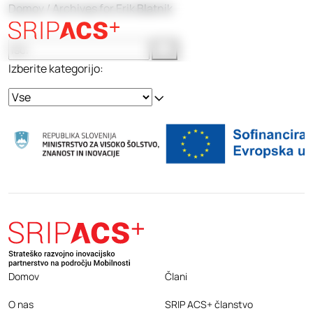
Preskoči
Domov
/
Archives for Erik Blatnik
na
vsebino
Izberite kategorijo:
Domov
Člani
O nas
SRIP ACS+ članstvo