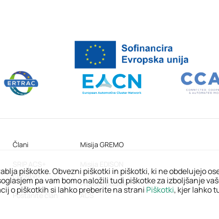
Člani
Misija GREMO
SRIP ACS+
Misija EDISON
ablja piškotke. Obvezni piškotki in piškotki, ki ne obdelujejo o
članstvo
oglasjem pa vam bomo naložili tudi piškotke za izboljšanje va
Projekti pisarne
ij o piškotkih si lahko preberite na strani
Piškotki
, kjer lahko 
Postanite član
ACS