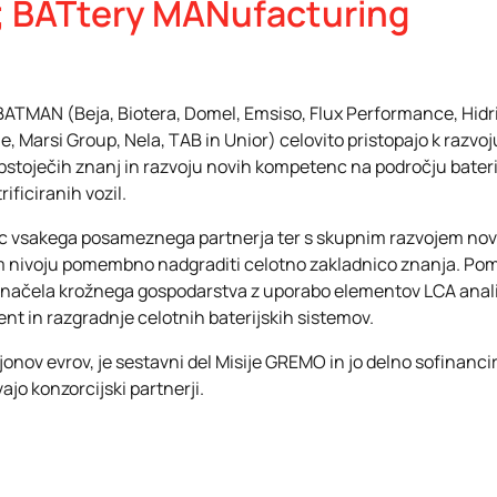
; BATtery MANufacturing
e BATMAN (Beja, Biotera, Domel, Emsiso, Flux Performance, Hidr
je, Marsi Group, Nela, TAB in Unior) celovito pristopajo k razvoju
bstoječih znanj in razvoju novih kompetenc na področju bateri
rificiranih vozil.
nc vsakega posameznega partnerja ter s skupnim razvojem novi
 nivoju pomembno nadgraditi celotno zakladnico znanja. Pom
a načela krožnega gospodarstva z uporabo elementov LCA anal
t in razgradnje celotnih baterijskih sistemov.
ijonov evrov, je sestavni del Misije GREMO in jo delno sofinanc
ajo konzorcijski partnerji.