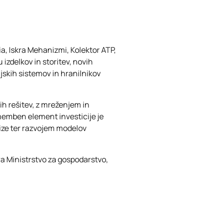
ia, Iskra Mehanizmi, Kolektor ATP,
 izdelkov in storitev, novih
jskih sistemov in hranilnikov
h rešitev, z mreženjem in
emben element investicije je
ize ter razvojem modelov
ira Ministrstvo za gospodarstvo,