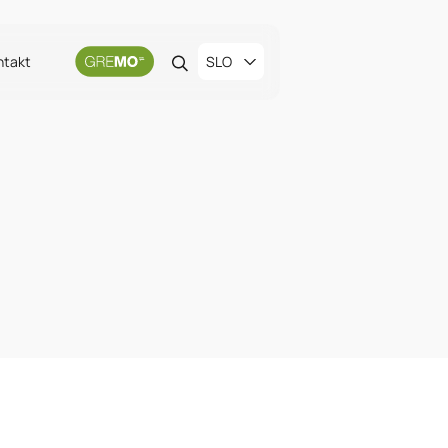
ntakt
SLO