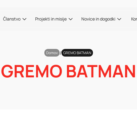
Članstvo
Projekti in misije
Novice in dogodki
Ko
/
Domov
GREMO BATMAN
GREMO BATMAN