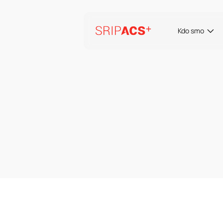
Preskoči
na
vsebino
Kdo smo