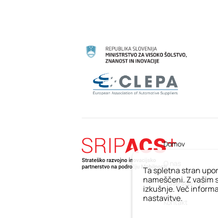
Domov
O nas
Ta spletna stran upor
nameščeni. Z vašim s
Naše storitve
izkušnje. Več informac
nastavitve.
Kontakt