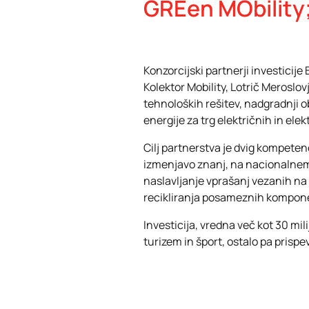
GREen MObility
Konzorcijski partnerji investicij
Kolektor Mobility, Lotrič Meroslov
tehnoloških rešitev, nadgradnji o
energije za trg električnih in elekt
Cilj partnerstva je dvig kompete
izmenjavo znanj, na nacionalnem
naslavljanje vprašanj vezanih n
recikliranja posameznih komponen
Investicija, vredna več kot 30 mil
turizem in šport, ostalo pa prispev