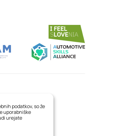
sebnih podatkov, so že
še uporabniške
tudi urejate